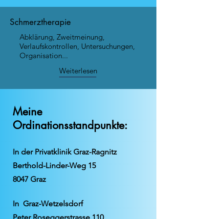
Schmerztherapie
Abklärung, Zweitmeinung,
Verlaufskontrollen, Untersuchungen,
Organisation...
Weiterlesen
Meine
Ordinationsstandpunkte:
In der
Privatklinik Graz-Ragnitz
Berthold
-Linder-Weg 15
8047 Graz
In
Graz-Wetzelsdorf
Peter Roseggerstrasse 110