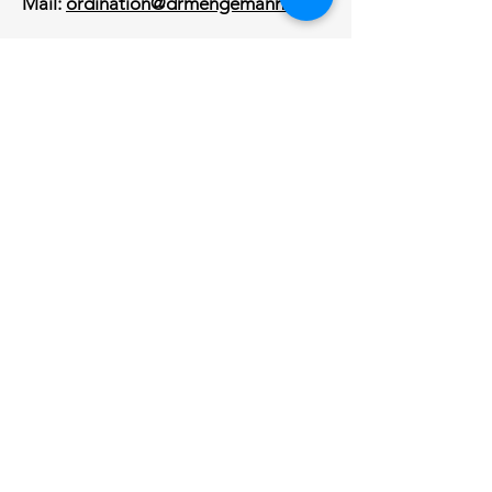
Mail:
ordination@drmengemann.at
Dr. Gerd Jan Mengemann
FA für Neurochirurgie,
Wirbelsäulenspezialist
Standort 1:
Berthold-Linder-Weg 15,
8047 Graz
Standort 2:
Peter Roseggerstrasse 110, 8052
Graz-Wetzelsdorf
Ich bin stets bemüht, meinen Patienten
umgehend zu helfen.
Auch kurzfristige Termine sind immer
möglich!