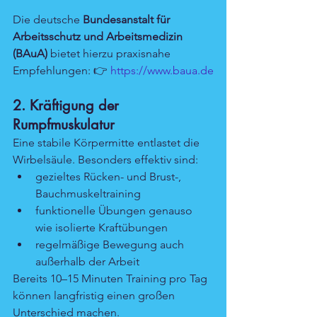
Die deutsche 
Bundesanstalt für 
Arbeitsschutz und Arbeitsmedizin 
(BAuA)
 bietet hierzu praxisnahe 
Empfehlungen: 👉 
https://www.baua.de
2. Kräftigung der 
Rumpfmuskulatur
Eine stabile Körpermitte entlastet die 
Wirbelsäule. Besonders effektiv sind:
gezieltes Rücken- und Brust-, 
Bauchmuskeltraining
funktionelle Übungen genauso 
wie isolierte Kraftübungen
regelmäßige Bewegung auch 
außerhalb der Arbeit
Bereits 10–15 Minuten Training pro Tag 
können langfristig einen großen 
Unterschied machen.